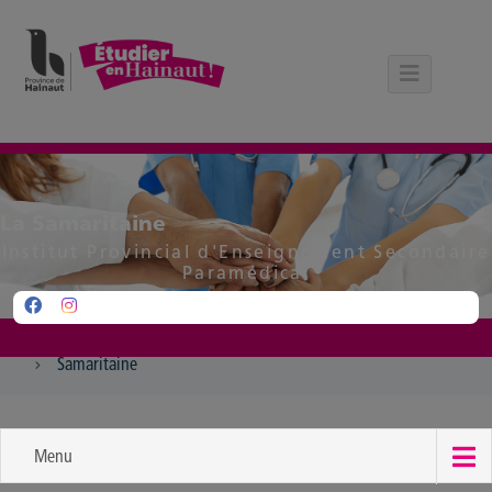
Panneau de gestion des cookies
La Samaritaine
Institut Provincial d'Enseignement Secondaire
Paramédical
Samaritaine
Menu