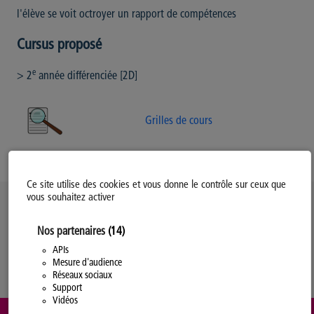
l'élève se voit octroyer un rapport de compétences
Cursus proposé
e
> 2
année différenciée [2D]
Grilles de cours
Ce site utilise des cookies et vous donne le contrôle sur ceux que
vous souhaitez activer
Politique d’utilisation des Cookies
Nos partenaires
(14)
Modifiez votre consentement
Mentions légales
APIs
Mesure d'audience
Politique Générale de Confidentialité
Réseaux sociaux
Support
Vidéos