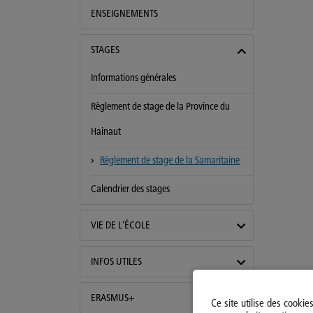
ENSEIGNEMENTS
STAGES
Informations générales
Règlement de stage de la Province du
Hainaut
Règlement de stage de la Samaritaine
Calendrier des stages
VIE DE L'ÉCOLE
INFOS UTILES
ERASMUS+
Ce site utilise des cookie