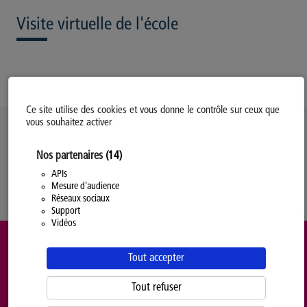
Visite virtuelle de l'école
Ce site utilise des cookies et vous donne le contrôle sur ceux que
vous souhaitez activer
Politique d’utilisation des Cookies
Nos partenaires
(14)
Modifiez votre consentement
Mentions légales
APIs
Mesure d'audience
Politique Générale de Confidentialité
Réseaux sociaux
Support
Vidéos
Tout accepter
Tout refuser