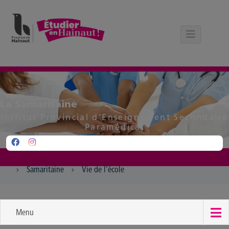
Panneau de gestion des cookies
La Samaritaine
Institut Provincial d'Enseignement Secondaire
Paramédical
Samaritaine
Vie de l'école
Menu