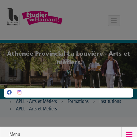
Panneau de gestion des cookies
Athénée Provincial La Louvière - Arts et
métiers
APLL - Arts et Métiers
Formations
Institutions
APLL - Arts et Métiers
Menu