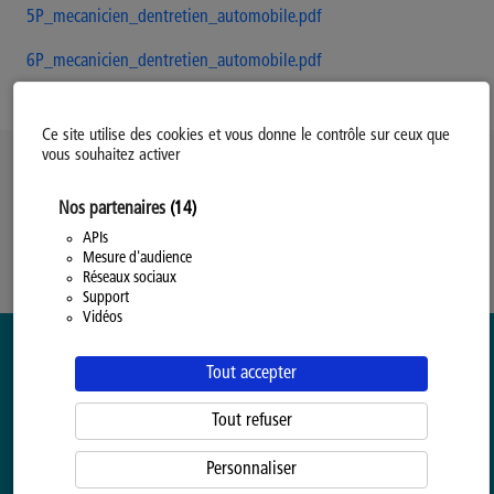
5P_mecanicien_dentretien_automobile.pdf
6P_mecanicien_dentretien_automobile.pdf
Ce site utilise des cookies et vous donne le contrôle sur ceux que
vous souhaitez activer
Politique d’utilisation des Cookies
Nos partenaires
(14)
Modifiez votre consentement
Mentions légales
APIs
Mesure d'audience
Politique Générale de Confidentialité
Réseaux sociaux
Support
Vidéos
Tout accepter
Tout refuser
Personnaliser