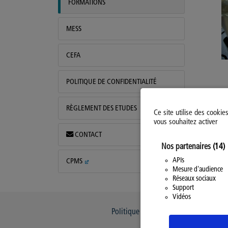
FORMATIONS
MESS
CEFA
POLITIQUE DE CONFIDENTIALITÉ
5
RÈGLEMENT DES ETUDES
Ce site utilise des cookie
6
vous souhaitez activer
CONTACT
Nos partenaires
(14)
APIs
CPMS
Mesure d'audience
Réseaux sociaux
Support
Vidéos
Politique d’utilisation des Cookies