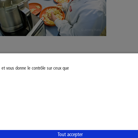
P_opérateur_de_prod_entr_agroalim.pdf
s et vous donne le contrôle sur ceux que
P_opérateur_de_prod_agroaliment.pdf
Modifiez votre consentement
Mentions légales
Politiq
Tout accepter