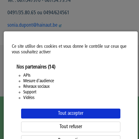
Tél. : 067/347970 - 067/34.79.74
0491/35.80.65 ou 0494/624561
sonia.dupont@hainaut.be
Ce site utilise des cookies et vous donne le contrôle sur ceux que
vous souhaitez activer
Politique d’utilisation des Cookies
Nos partenaires
(14)
Modifiez votre consentement
Mentions légales
APIs
Mesure d'audience
Politique Générale de Confidentialité
Réseaux sociaux
Support
Vidéos
Tout accepter
Tout refuser