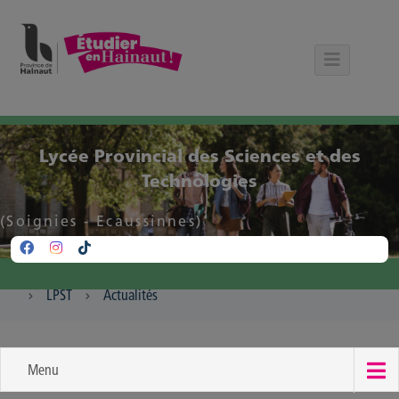
Panneau de gestion des cookies
Lycée Provincial des Sciences et des
Technologies
(Soignies - Ecaussinnes)
LPST
Actualités
Menu