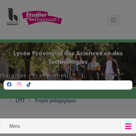
Panneau de gestion des cookies
Lycée Provincial des Sciences et des
Technologies
(Soignies - Ecaussinnes)
LPST
Projets pédagogiques
Menu