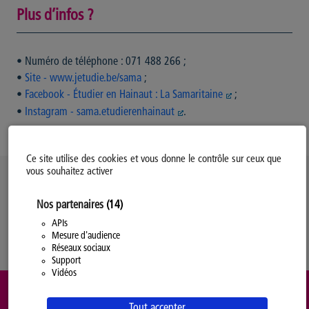
Plus d’infos ?
• Numéro de téléphone : 071 488 266 ;
•
Site - www.jetudie.be/sama
;
•
Facebook - Étudier en Hainaut : La Samaritaine
;
•
Instagram - sama.etudierenhainaut
.
Ce site utilise des cookies et vous donne le contrôle sur ceux que
vous souhaitez activer
Politique d’utilisation des Cookies
Nos partenaires
(14)
Modifiez votre consentement
Mentions légales
APIs
Mesure d'audience
Politique Générale de Confidentialité
Réseaux sociaux
Support
Vidéos
Tout accepter