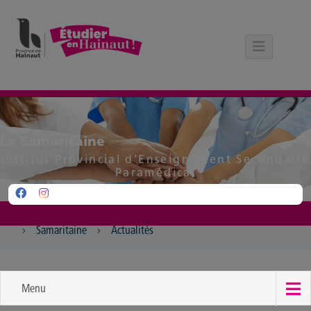
Panneau de gestion des cookies
La Samaritaine
Institut Provincial d'Enseignement Secondaire
Paramédical
Samaritaine
Actualités
Menu