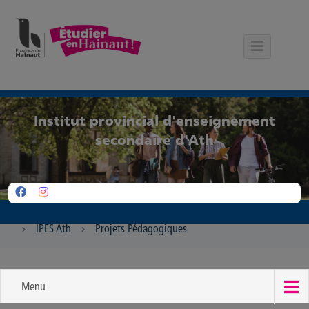
Panneau de gestion des cookies
Institut provincial d'enseignement
secondaire d'Ath
IPES Ath
Projets Pédagogiques
Menu