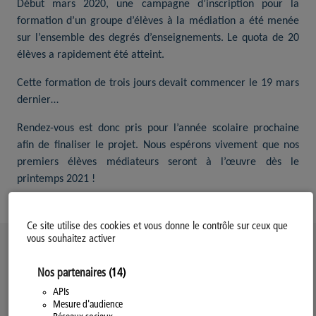
Début mars 2020, une campagne d’inscription pour la
formation d’un groupe d’élèves à la médiation a été menée
sur l’ensemble des degrés d’enseignements. Le quota de 20
élèves a rapidement été atteint.
Cette formation de trois jours devait commencer le 19 mars
dernier…
Rendez-vous est donc pris pour l’année scolaire prochaine
afin de finaliser le projet. Nous espérons vivement que nos
premiers élèves médiateurs seront à l’œuvre dès le
printemps 2021 !
Ce site utilise des cookies et vous donne le contrôle sur ceux que
vous souhaitez activer
Politique d’utilisation des Cookies
Nos partenaires
(14)
Modifiez votre consentement
Mentions légales
APIs
Mesure d'audience
Politique Générale de Confidentialité