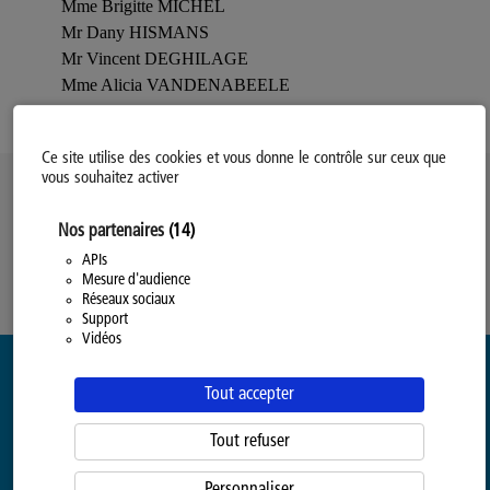
Mme Brigitte MICHEL
Mr Dany HISMANS
Mr Vincent DEGHILAGE
Mme Alicia VANDENABEELE
Ce site utilise des cookies et vous donne le contrôle sur ceux que
vous souhaitez activer
Politique d’utilisation des Cookies
Nos partenaires
(14)
Modifiez votre consentement
Mentions légales
APIs
Mesure d'audience
Politique Générale de Confidentialité
Réseaux sociaux
Support
Vidéos
Tout accepter
Tout refuser