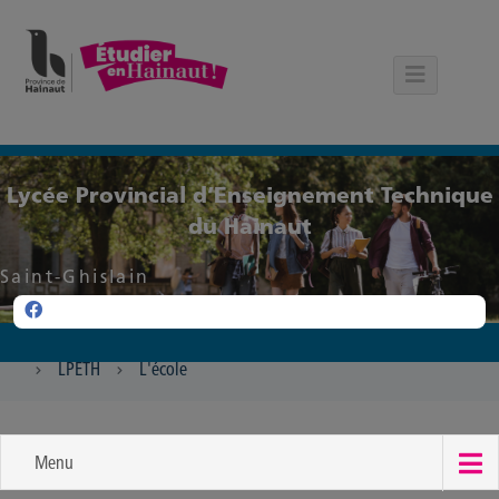
Panneau de gestion des cookies
Lycée Provincial d’Enseignement Technique
du Hainaut
Saint-Ghislain
LPETH
L'école
Menu