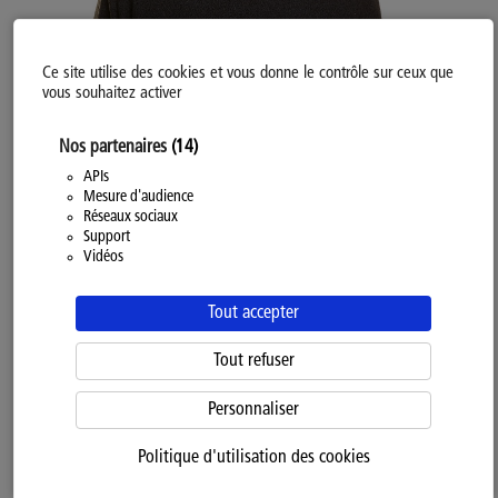
Ce site utilise des cookies et vous donne le contrôle sur ceux que
vous souhaitez activer
Nos partenaires
(14)
Nathéo Defaut
, Référent Nutrition & Équilibre Alimentaire et
APIs
CEO de la société "une autre histoire, nutrition et soins"
Mesure d'audience
Réseaux sociaux
"Le pouvoir de la nutrition : optimiser sa santé, son bien-être et
Support
Vidéos
ses fonctions cognitives"
Tout accepter
Tout refuser
Personnaliser
Politique d'utilisation des cookies