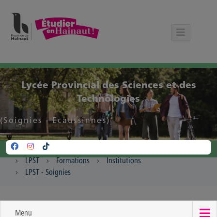
Panneau de gestion des cookies
Lycée Provincial des Sciences et des
Technologies
(Soignies - Ecaussinnes)
LPST
Formations
Institutions
LPST - Soignies
Menu